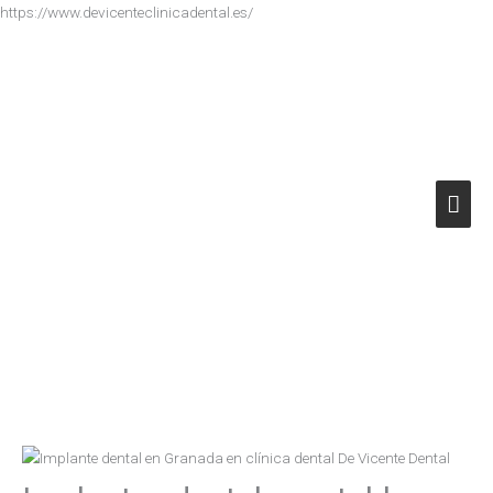
Ir
https://www.devicenteclinicadental.es/
al
Men
contenido
princ