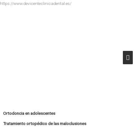
Ir
https://www.devicenteclinicadental.es/
al
Men
contenido
princ
Ortodoncia en adolescentes
Tratamiento ortopédico de las maloclusiones