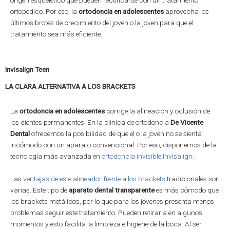
origen esquelético que pueden rectificarse con un tratamiento
ortopédico. Por eso, la
ortodoncia en adolescentes
aprovecha los
últimos brotes de crecimiento del joven o la joven para que el
tratamiento sea más eficiente.
Invisalign Teen
LA CLARA ALTERNATIVA A LOS BRACKETS
La
ortodoncia en adolescentes
corrige la alineación y oclusión de
los dientes permanentes. En la clínica de ortodoncia
De Vicente
Dental
ofrecemos la posibilidad de que el o la joven no se sienta
incómodo con un aparato convencional. Por eso, disponemos de la
tecnología más avanzada en
ortodoncia invisible Invisalign
.
Las
ventajas de este alineador frente a los brackets
tradicionales son
varias. Este tipo de
aparato dental transparente
es más cómodo que
los brackets metálicos, por lo que para los jóvenes presenta menos
problemas seguir este tratamiento. Pueden retirarla en algunos
momentos y esto facilita la limpieza e higiene de la boca. Al ser