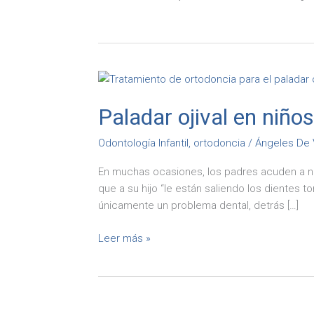
Paladar
ojival
Paladar ojival en niños
en
niños:
Odontología Infantil
,
ortodoncia
/
Ángeles De 
la
importancia
En muchas ocasiones, los padres acuden a nu
de
que a su hijo “le están saliendo los dientes 
detectarlo
únicamente un problema dental, detrás […]
y
tratarlo
Leer más »
a
tiempo
Cuidado