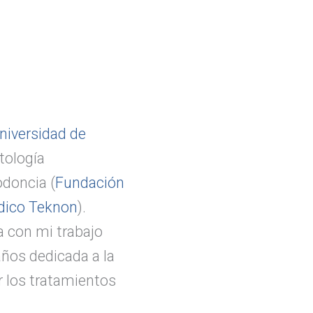
niversidad de
tología
doncia (
Fundación
dico Teknon
).
a con mi trabajo
años dedicada a la
r los tratamientos