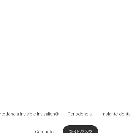
rtodoncia Invisible Invisalign®
Periodoncia
Implante dental
Contacto
958 522 333