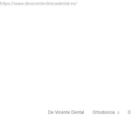
Ir
https://www.devicenteclinicadental.es/
al
contenido
De Vicente Dental
Ortodoncia
O