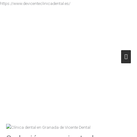
Ir
https://www.devicenteclinicadental.es/
al
Men
contenido
princ