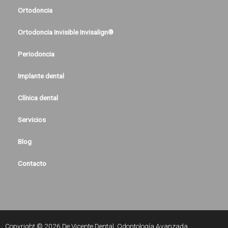
Ortodoncia
Ortodoncia Invisible Invisalign®
Periodoncia
Implante dental
Clínica dental
Servicios
Blog
Contacto
Copyright © 2026 De Vicente Dental. Odontología Avanzada.