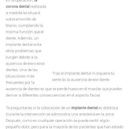
corona dental
realizada
a medida se situará
sobre el tornillo de
titanio, cumpliendo la
misma función que el
diente. Además, un
implante dental evita
otros problemas que
surgen debido a la
ausencia de ese o esos
dientes. Una de las
Tras el implante dental ni siquiera tú
situaciones más
sentirás la ausencia de ese diente.
frecuentes por la
ausencia de dientes es que se pierde hueso en el maxilar que pueden
derivar a diferentes consecuencias en el aspecto facial.
Te preguntarás si la colocación de un
implante dental
es dolorosa.
Durante la intervención se administra una anestesia en la zona.
Después, como en cualquier operación se puede sentir algún
pequeño dolor, pero para la mayoría de los pacientes que han estado