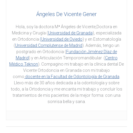
Ángeles De Vicente Gener
Hola, soy la doctora Mª Ángeles de Vicente,Doctora en
Medicina y Cirugía (
Universidad de Granada
), especializada
en Ortodoncia
(Universidad de Oviedo
) y en Estomatología
(
Universidad Complutense de Madrid
). Además, tengo un
postgrado en Ortodoncia (
Fundación Jiménez Díaz de
Madrid
) y en Articulación Temporomandibular (
Centro
Médico Teknon
). Compagino mi trabajo en la clínica dental De
Vicente Ortodoncia en Granada con mi trabajo
como
docente en la Facultad de Odontología de Granada
.
Llevo más de 30 años dedicada a la odontología y sobre
todo, a la Ortodoncia y me encanta mi trabajo y concluir los
tratamientos de mis pacientes de la mejor forma: con una
sonrisa bella y sana.