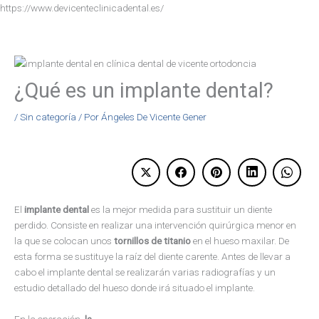
Ir
https://www.devicenteclinicadental.es/
al
contenido
¿Qué es un implante dental?
/
Sin categoría
/ Por
Ángeles De Vicente Gener
El
implante dental
es la mejor medida para sustituir un diente
perdido. Consiste en realizar una intervención quirúrgica menor en
la que se colocan unos
tornillos de titanio
en el hueso maxilar. De
esta forma se sustituye la raíz del diente carente. Antes de llevar a
cabo el implante dental se realizarán varias radiografías y un
estudio detallado del hueso donde irá situado el implante.
En la operación,
la